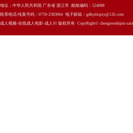
地址：中华人民共和国 广东省 湛江市 邮政编码：524088
联系电话/传真号码：0759-2383064 电子邮箱：
gdhydxsjxy@126.com
成人视频-在线成人电影-成人91 版权所有 CopyRight© chengrenshipin-zaixiancheng