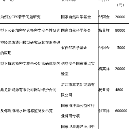
（元）
为例的CPS若干问题研究
国家自然科学基金
邹阿金
20000
模型下公钥加密的选择密文安全性研究
国家自然科学基金
梅其祥
80000
数神经网络通用模型研究及其在追溯码
省自然科学基金
邹阿金
15000
上的应用
模型下抗选择密文攻击公钥密码体制的
信息安全国家重点实
梅其祥
20000
验室
湛江市鑫龙新能源有
市鑫龙新能源有限公司网站维护合同
杨亚菁
4800
限公司
国家海洋局公益性行
口及邻近海域水质遥感监测及示范
付东洋
600000
业科研专项
国家卫星海洋应用中