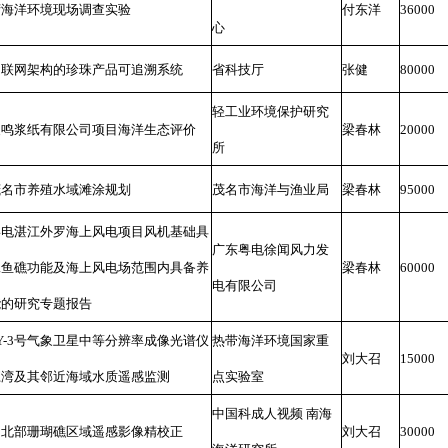
湾海洋环境现场调查实验
付东洋
36000
心
物联网架构的珍珠产品可追溯系统
省科技厅
张健
80000
轻工业环境保护研究
晨鸣浆纸有限公司项目海洋生态评价
梁春林
20000
所
茂名市养殖水域滩涂规划
茂名市海洋与渔业局
梁春林
95000
粤电湛江外罗海上风电项目风机基础具
广东粤电徐闻风力发
工鱼礁功能及海上风电场范围内具备养
梁春林
60000
电有限公司
能的研究专题报告
Y-3号气象卫星中等分辨率成像光谱仪
热带海洋环境国家重
刘大召
15000
江湾及其邻近海域水质遥感监测
点实验室
中国科成人视频 南海
中北部珊瑚礁区域遥感影像精校正
刘大召
30000