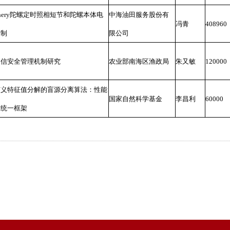
phery陀螺定时照相短节和陀螺本体电
中海油田服务股份有
冯青
408960
研制
限公司
通信安全管理机制研究
农业部南海区渔政局
朱又敏
120000
广义特征值分解的盲源分离算法：性能
国家自然科学基金
李昌利
60000
与统一框架