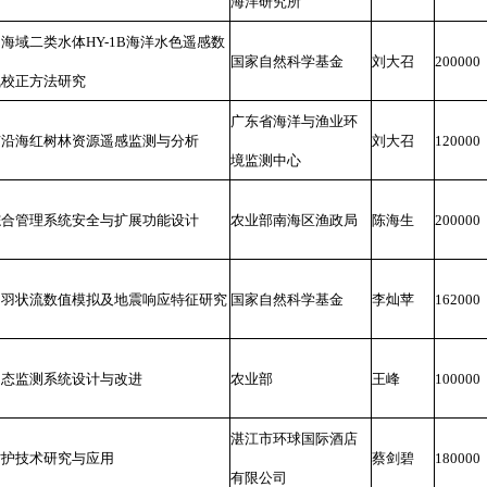
海洋研究所
海域二类水体HY-1B海洋水色遥感数
国家自然科学基金
刘大召
200000
气校正方法研究
广东省海洋与渔业环
市沿海红树林资源遥感监测与分析
刘大召
120000
境监测中心
综合管理系统安全与扩展功能设计
农业部南海区渔政局
陈海生
200000
物羽状流数值模拟及地震响应特征研究
国家自然科学基金
李灿苹
162000
动态监测系统设计与改进
农业部
王峰
100000
湛江市环球国际酒店
防护技术研究与应用
蔡剑碧
180000
有限公司