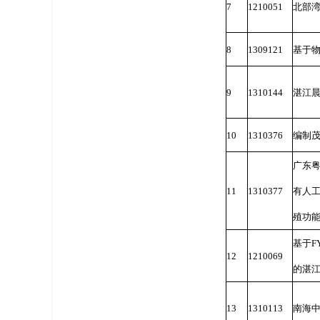
7
1210051
北部
8
1309121
基于
9
1310144
湛江
10
1310376
编制
广东
11
1310377
有人
殖功
基于F
12
1210069
的湛
13
1310113
南海