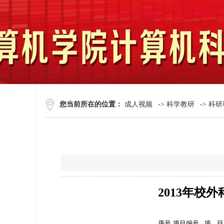
您当前所在的位置：
成人视频
->
科学教研
->
科研
2013年校
序号
项目编号
项
目