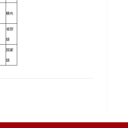
横向
省部
级
国家
级