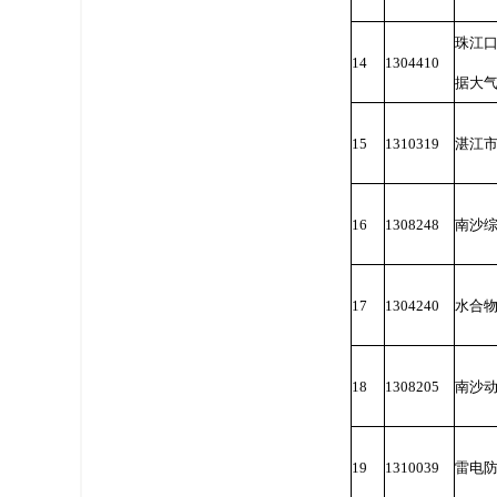
珠江口
14
1304410
据大
15
1310319
湛江
16
1308248
南沙
17
1304240
水合
18
1308205
南沙
19
1310039
雷电