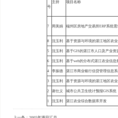
主持
项目名称
号
7
周美娟
端州区房地产交易所ERP系统
8
沈玉利
基于资源与环境的湛江地区农业
5
沈玉利
基于GIS的湛江市人口及产业
6
沈玉利
基于web的分布式湛江农业信
4
李振德
湛江市商业银行信贷管理信息系
3
沈玉利
基于资源与环境的湛江地区农业
2
谢仕义
城市公共卫生统计预报GIS系统
1
沈玉利
湛江农业综合数据库开发
上一条：
2005年项目汇总