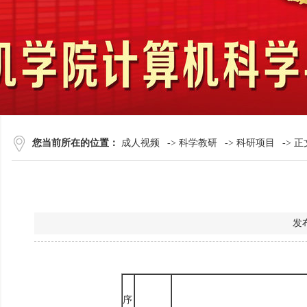
您当前所在的位置：
成人视频
->
科学教研
->
科研项目
-> 正
发
序